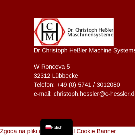
Dutch
Finnish
Dr Christoph Heßler Machine System
Swedish
W Ronceva 5
Danish
32312 Lübbecke
Spanish
Telefon: +49 (0) 5741 / 3012080
French
e-mail: christoph.hessler@c-hessler.d
Italian
English
German
Polish
Zgoda na pliki cookie z Real Cookie Banner