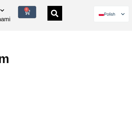
0
Polish
nami
German
English
Italian
French
ym
Spanish
Danish
Swedish
Finnish
Dutch