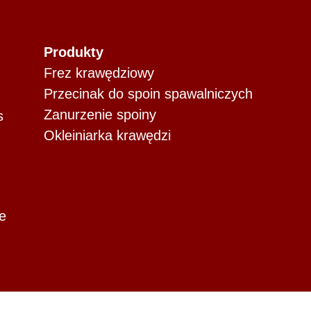
Produkty
Frez krawędziowy
Przecinak do spoin spawalniczych
Zanurzenie spoiny
s
Okleiniarka krawędzi
e