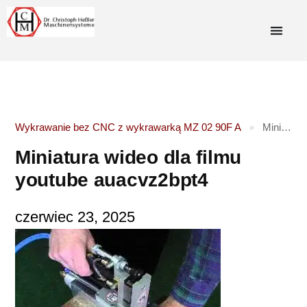
Wykrawanie bez CNC z wykrawarką MZ 02 90F A
Miniatura wideo dla filmu youtube auacvz2bpt4
»
Miniatura wideo dla filmu
youtube auacvz2bpt4
czerwiec 23, 2025