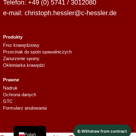
Telefon: +49 (0) 5741 / 3012080
e-mail: christoph.hessler@c-hessler.de
Produkty
Dutch
Frez krawędziowy
Przecinak do spoin spawalniczych
Finnish
Zanurzenie spoiny
Swedish
Okleiniarka krawędzi
Danish
Prawne
Spanish
Nadruk
French
Ochrona danych
GTC
Italian
Formularz anulowania
English
German
Polish