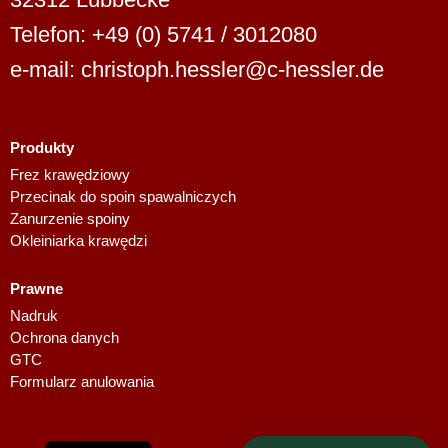
Telefon: +49 (0) 5741 / 3012080
e-mail: christoph.hessler@c-hessler.de
Produkty
Dutch
Frez krawędziowy
Przecinak do spoin spawalniczych
Finnish
Zanurzenie spoiny
Swedish
Okleiniarka krawędzi
Danish
Prawne
Spanish
Nadruk
French
Ochrona danych
GTC
Italian
Formularz anulowania
English
German