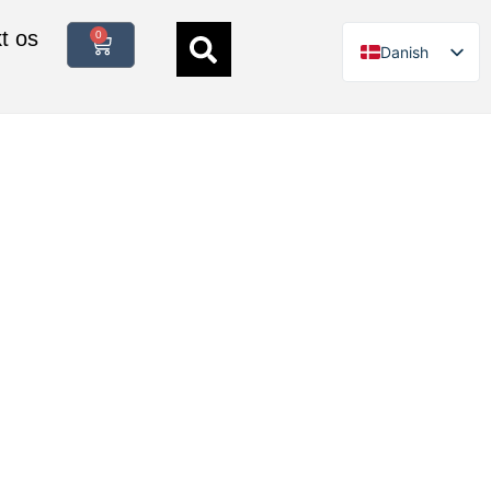
t os
0
Danish
German
English
Italian
Polish
French
Spanish
Swedish
Finnish
Dutch