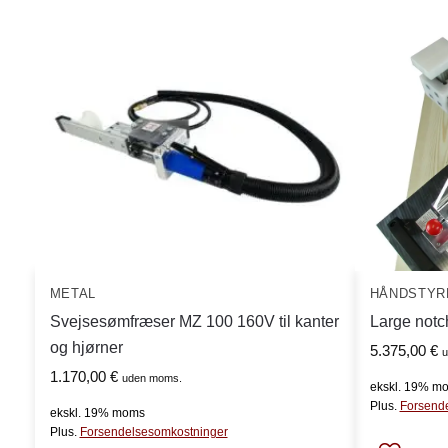
METAL
HÅNDSTYR
Svejsesømfræser MZ 100 160V til kanter
Large notc
og hjørner
5.375,00
€
u
1.170,00
€
uden moms.
ekskl. 19% m
Plus.
Forsend
ekskl. 19% moms
Plus.
Forsendelsesomkostninger