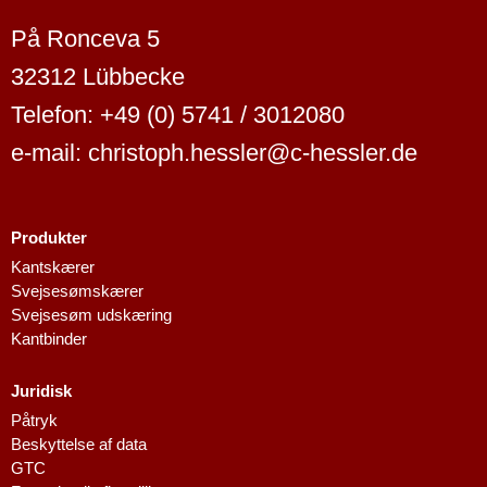
På Ronceva 5
32312 Lübbecke
Telefon: +49 (0) 5741 / 3012080
e-mail: christoph.hessler@c-hessler.de
Produkter
Kantskærer
Svejsesømskærer
Svejsesøm udskæring
Kantbinder
Juridisk
Dutch
Påtryk
Beskyttelse af data
Finnish
GTC