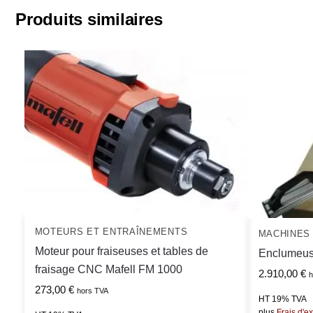
Produits similaires
MOTEURS ET ENTRAÎNEMENTS
MACHINES 
Moteur pour fraiseuses et tables de
Enclumeus
fraisage CNC Mafell FM 1000
2.910,00
€
h
273,00
€
hors TVA
HT 19% TVA
plus
Frais d'e