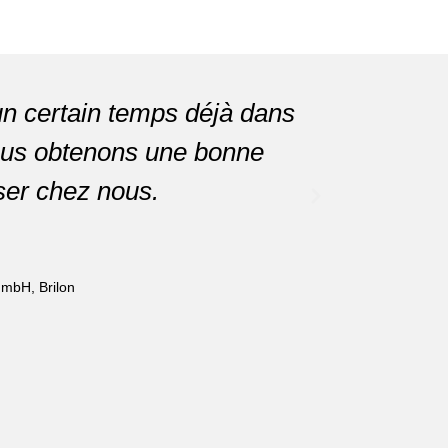
n certain temps déjà dans
“Nous s
nous obtenons une bonne
est utilis
iser chez nous.
 mbH, Brilon