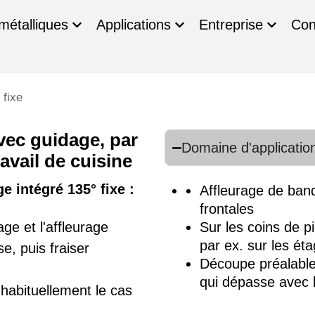
métalliques
Applications
Entreprise
Con
 fixe
vec guidage, par
Domaine d'applicatio
avail de cuisine
e intégré 135° fixe :
Affleurage de ban
frontales
Sur les coins de p
ge et l'affleurage
par ex. sur les ét
e, puis fraiser
Découpe préalable
qui dépasse avec
habituellement le cas