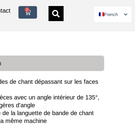
tact
0
French
German
English
Italian
Polish
n
Spanish
Danish
des de chant dépassant sur les faces
Swedish
Finnish
ièces avec un angle intérieur de 135°,
Dutch
agères d'angle
 de la languette de bande de chant
 la même machine