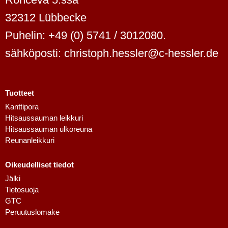
32312 Lübbecke
Puhelin: +49 (0) 5741 / 3012080.
sähköposti: christoph.hessler@c-hessler.de
Tuotteet
Kanttipora
Hitsaussauman leikkuri
Dutch
Hitsaussauman ulkoreuna
Swedish
Reunanleikkuri
Danish
Oikeudelliset tiedot
Spanish
Jälki
French
Tietosuoja
GTC
Polish
Peruutuslomake
Italian