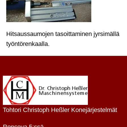
Hitsaussaumojen tasoittaminen jyrsimällä
työntörenkaalla.
Tohtori Christoph Heßler Konejärjestelmät
Ronceva 5:ssä