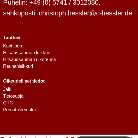
Puhelin: +49 (0) 5741 / 3012080.
sähköposti: christoph.hessler@c-hessler.de
Tuotteet
Kanttipora
Hitsaussauman leikkuri
Dutch
Hitsaussauman ulkoreuna
Swedish
Reunanleikkuri
Danish
Oikeudelliset tiedot
Spanish
Jälki
French
Tietosuoja
GTC
Polish
Peruutuslomake
Italian
English
German