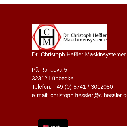
Dutch
Finnish
Dr. Christoph Heßler Maskinsystemer
Swedish
På Ronceva 5
Spanish
32312 Lübbecke
French
Telefon: +49 (0) 5741 / 3012080
Polish
e-mail: christoph.hessler@c-hessler.d
Italian
English
German
Danish