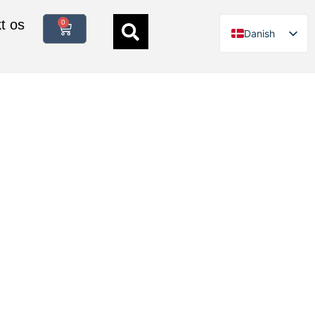
t os
0
Danish
German
English
Italian
Polish
French
Spanish
Swedish
Finnish
Dutch