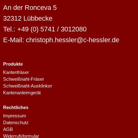
An der Ronceva 5
32312 Lübbecke
Tel.: +49 (0) 5741 / 3012080
E-Mail: christoph.hessler@c-hessler.de
Produkte
Dutch
Kantenfräser
Schweißnaht-Fräser
Finnish
Schweißnaht-Ausklinker
Swedish
Kantenanleimgerät
Danish
Rechtliches
Spanish
Impressum
French
Datenschutz
AGB
Polish
Widerrufsformular