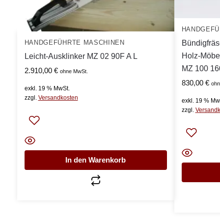
HANDGEFÜ
Bündigfräs
HANDGEFÜHRTE MASCHINEN
Holz-Möbel
Leicht-Ausklinker MZ 02 90F A L
MZ 100 1
2.910,00
€
ohne MwSt.
830,00
€
ohn
exkl. 19 % MwSt.
zzgl.
Versandkosten
exkl. 19 % Mw
zzgl.
Versandk
In den Warenkorb