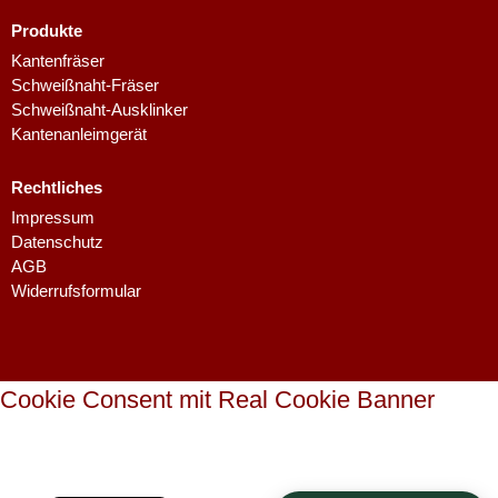
Produkte
Kantenfräser
Schweißnaht-Fräser
Schweißnaht-Ausklinker
Kantenanleimgerät
Rechtliches
Dutch
Impressum
Finnish
Datenschutz
AGB
Swedish
Widerrufsformular
Danish
Spanish
French
Cookie Consent mit Real Cookie Banner
Polish
Italian
English