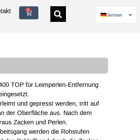
takt
0
German
English
Italian
Polish
French
Spanish
Danish
400 TOP für Leimperlen-Entfernung
Swedish
eingesetzt.
Finnish
leimt und gepresst werden, tritt auf
Dutch
an der Oberfläche aus. Nach dem
raus Zacken und Perlen.
beitsgang werden die Rohstufen