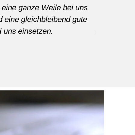
 eine ganze Weile bei uns
“Mit dem 
d eine gleichbleibend gute
ein
i uns einsetzen.