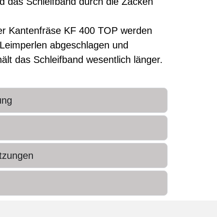
rd das Schleifband durch die Zacken
der Kantenfräse KF 400 TOP werden
 Leimperlen abgeschlagen und
ält das Schleifband wesentlich länger.
ung
tzungen