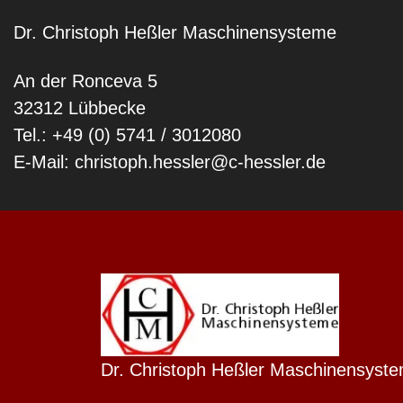
Dr. Christoph Heßler Maschinensysteme
An der Ronceva 5
32312 Lübbecke
Tel.: +49 (0) 5741 / 3012080
E-Mail: christoph.hessler@c-hessler.de
Dutch
Finnish
Dr. Christoph Heßler Maschinensyst
Swedish