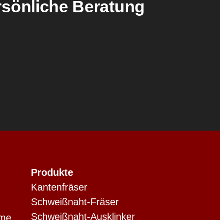
rsönliche Beratung
Produkte
Kantenfräser
Schweißnaht-Fräser
Schweißnaht-Ausklinker
eme