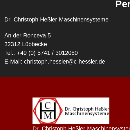
Pe
Dr. Christoph Heßler Maschinensysteme
An der Ronceva 5
32312 Lübbecke
Tel.: +49 (0) 5741 / 3012080
E-Mail: christoph.hessler@c-hessler.de
Dutch
Finnish
Dr. Christoph Heßler Maschinensyst