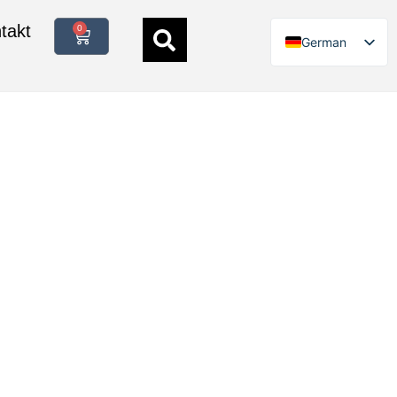
takt
0
German
English
Italian
Polish
French
Spanish
Danish
Swedish
Finnish
Dutch