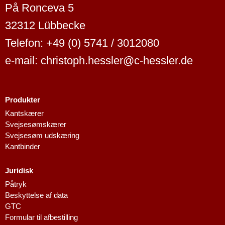
På Ronceva 5
32312 Lübbecke
Telefon: +49 (0) 5741 / 3012080
e-mail: christoph.hessler@c-hessler.de
Produkter
Dutch
Kantskærer
Svejsesømskærer
Finnish
Svejsesøm udskæring
Swedish
Kantbinder
Spanish
Juridisk
French
Påtryk
Polish
Beskyttelse af data
GTC
Italian
Formular til afbestilling