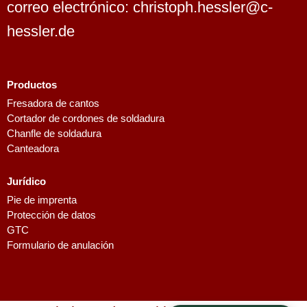
correo electrónico: christoph.hessler@c-
hessler.de
Productos
Fresadora de cantos
Cortador de cordones de soldadura
Dutch
Chanfle de soldadura
Finnish
Canteadora
Swedish
Jurídico
Danish
Pie de imprenta
French
Protección de datos
GTC
Polish
Formulario de anulación
Italian
English
German