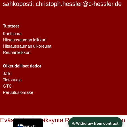
sähköposti: christoph.hessler@c-hessler.de
Tuotteet
Kanttipora
Hitsaussauman leikkuri
Dutch
Hitsaussauman ulkoreuna
Swedish
Reunanleikkuri
Danish
Oikeudelliset tiedot
Spanish
Jälki
French
Tietosuoja
GTC
Polish
Peruutuslomake
Italian
English
German
Evästeiden hyväksyntä Real Cookie Bannerin
Finnish