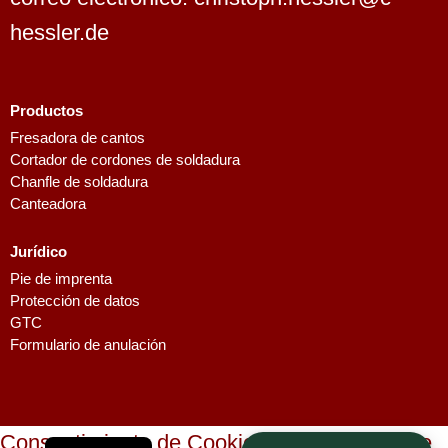
hessler.de
Productos
Fresadora de cantos
Cortador de cordones de soldadura
Dutch
Chanfle de soldadura
Finnish
Canteadora
Swedish
Jurídico
Danish
Pie de imprenta
French
Protección de datos
GTC
Polish
Formulario de anulación
Italian
English
German
Consentimiento de Cookies con Real Cookie