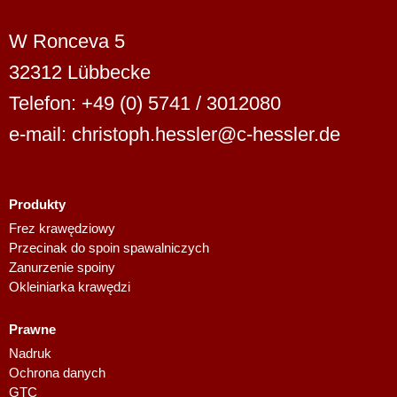
W Ronceva 5
32312 Lübbecke
Telefon: +49 (0) 5741 / 3012080
e-mail: christoph.hessler@c-hessler.de
Produkty
Dutch
Frez krawędziowy
Przecinak do spoin spawalniczych
Finnish
Zanurzenie spoiny
Swedish
Okleiniarka krawędzi
Danish
Prawne
Spanish
Nadruk
French
Ochrona danych
GTC