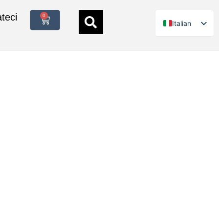
teci
0
Italian
German
English
Polish
French
Spanish
Danish
Swedish
Finnish
Dutch