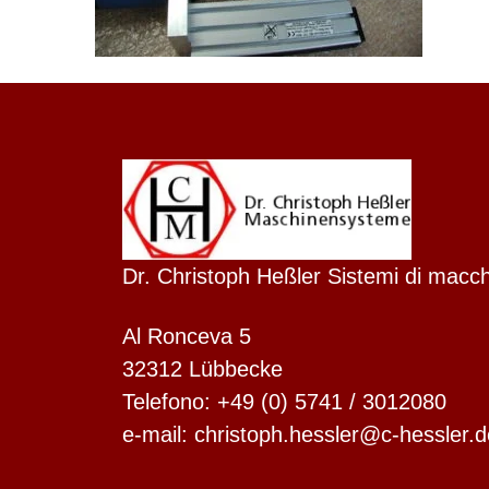
Dr. Christoph Heßler Sistemi di macc
Dutch
Finnish
Al Ronceva 5
Swedish
32312 Lübbecke
Danish
Telefono: +49 (0) 5741 / 3012080
Spanish
e-mail: christoph.hessler@c-hessler.d
French