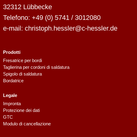
32312 Lübbecke
Telefono: +49 (0) 5741 / 3012080
e-mail: christoph.hessler@c-hessler.de
Prodotti
Dutch
Fresatrice per bordi
Taglierina per cordoni di saldatura
Finnish
Spigolo di saldatura
Swedish
Bordatrice
Danish
Legale
Spanish
Impronta
French
Protezione dei dati
GTC
Polish
Modulo di cancellazione
English