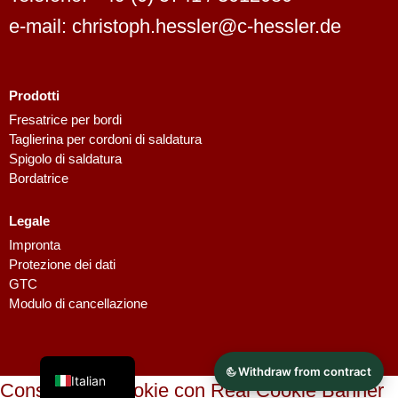
e-mail: christoph.hessler@c-hessler.de
Prodotti
Dutch
Fresatrice per bordi
Taglierina per cordoni di saldatura
Finnish
Spigolo di saldatura
Swedish
Bordatrice
Danish
Legale
Spanish
Impronta
French
Protezione dei dati
GTC
Polish
Modulo di cancellazione
English
German
Italian
Consenso ai cookie con Real Cookie Banner