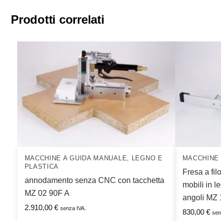
Prodotti correlati
MACCHINE A GUIDA MANUALE
,
LEGNO E
MACCHINE 
PLASTICA
Fresa a filo
annodamento senza CNC con tacchetta
mobili in le
MZ 02 90F A
angoli MZ
2.910,00
€
senza IVA.
830,00
€
sen