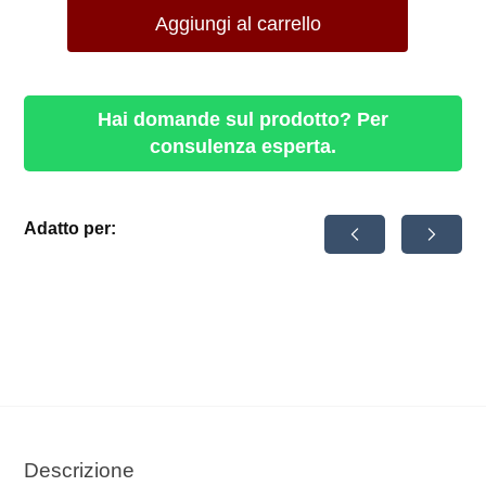
Aggiungi al carrello
Hai domande sul prodotto? Per
consulenza esperta.
Adatto per:
Router universale per bordi
790,00
€
-
945,00
€
senza IVA.
Scegli
Descrizione