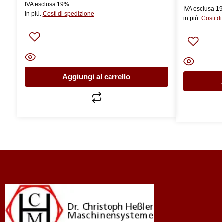
IVA esclusa 19%
IVA esclusa 1
in più.
Costi di spedizione
in più.
Costi d
Aggiungi al carrello