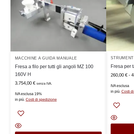
STRUMENT
MACCHINE A GUIDA MANUALE
Fresa per 
Fresa a filo per tutti gli angoli MZ 100
160V H
260,00
€
-
4
3.754,00
€
senza IVA.
IVA esclusa
in più.
Costi d
IVA esclusa 19%
in più.
Costi di spedizione