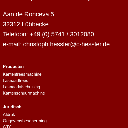
Aan de Ronceva 5
32312 Lübbecke
Telefoon: +49 (0) 5741 / 3012080
e-mail: christoph.hessler@c-hessler.de
Producten
Finnish
Kantenfreesmachine
Lasnaadfrees
Swedish
Lasnaadafschuining
Danish
Kantenschuurmachine
Spanish
Juridisch
French
Afdruk
Polish
Gegevensbescherming
GTC