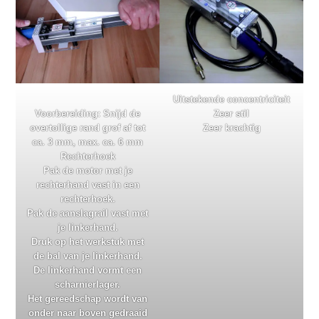
Uitstekende concentriciteit
Voorbereiding: Snijd de
Zeer stil
overtollige rand grof af tot
Zeer krachtig
ca. 3 mm, max. ca. 6 mm
Rechterhoek
Pak de motor met je
rechterhand vast in een
rechterhoek.
Pak de aanslagrail vast met
je linkerhand.
Druk op het werkstuk met
de bal van je linkerhand.
De linkerhand vormt een
scharnierlager.
Het gereedschap wordt van
onder naar boven gedraaid