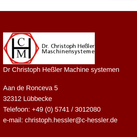
Dr Christoph Heßler Machine systemen
Aan de Ronceva 5
Finnish
32312 Lübbecke
Swedish
Telefoon: +49 (0) 5741 / 3012080
Danish
e-mail: christoph.hessler@c-hessler.de
Spanish
French