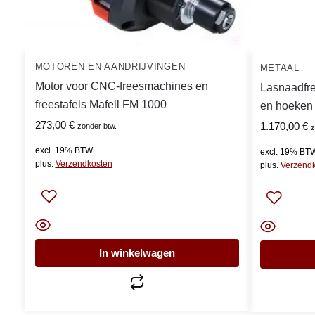
MOTOREN EN AANDRIJVINGEN
METAAL
Motor voor CNC-freesmachines en
Lasnaadfre
freestafels Mafell FM 1000
en hoeken
273,00
€
1.170,00
€
zonder btw.
z
excl. 19% BTW
excl. 19% BT
plus.
Verzendkosten
plus.
Verzend
In winkelwagen