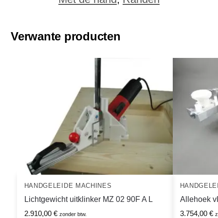
Verwante producten
HANDGELEIDE MACHINES
HANDGELE
Lichtgewicht uitklinker MZ 02 90F A L
Allehoek v
2.910,00
€
3.754,00
€
zonder btw.
z