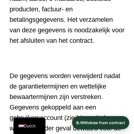
producten, factuur- en
betalingsgegevens. Het verzamelen
van deze gegevens is noodzakelijk voor
Finnish
het afsluiten van het contract.
Swedish
Danish
Spanish
De gegevens worden verwijderd nadat
French
de garantietermijnen en wettelijke
Polish
bewaartermijnen zijn verstreken.
Italian
English
Gegevens gekoppeld aan een
German
gebruikersaccount (zie hieronder)
Dutch
worden in ieder geval bewaard voor de