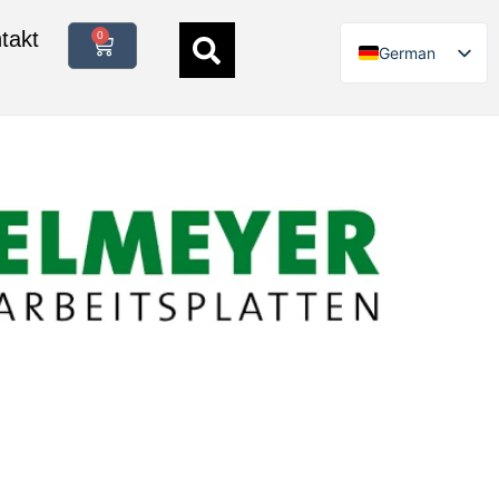
takt
0
German
English
Italian
Polish
French
Spanish
Danish
Swedish
Finnish
Dutch