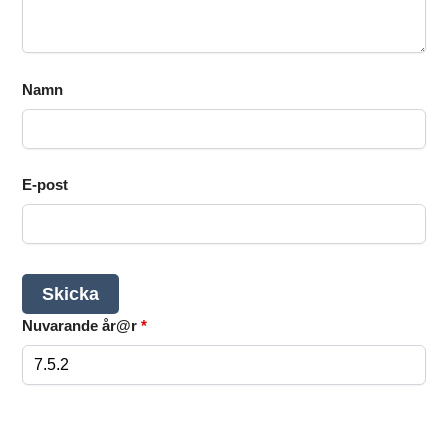
Namn
E-post
Nuvarande år@r
*