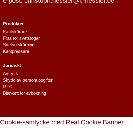
e-post: christoph.hessler@c-hessler.de
Produkter
Kantskärare
Fräs för svetsfogar
Svetsutskärning
Kantpressare
Dutch
Juridiskt
Finnish
Avtryck
Danish
Skydd av personuppgifter
GTC
Spanish
Blankett för avbokning
French
Polish
Italian
Cookie-samtycke med Real Cookie Banner
English