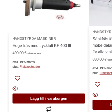
HANDSTYR
Sänkfräs f
HANDSTYRDA MASKINER
möbeldelar
Edge-fräs med tryckluft KF 400 III
för alla vin
490,00
€
utan moms.
830,00
€
uta
exkl. 19% moms
plus.
Fraktkostnader
exkl. 19% mo
plus.
Fraktkos
Lägg till i varukorgen
L